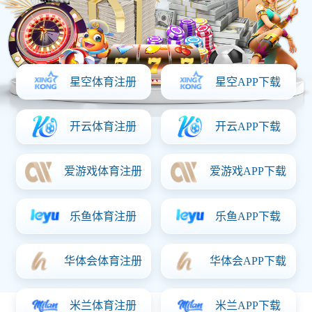
IEM科隆站CS2新阵容显威，NAVI指挥
体系变革重塑夺冠格局
2026-06-09 15:03
阅读 75 次