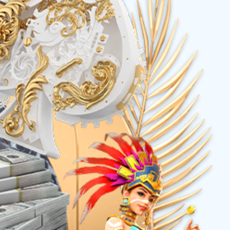
台或关联方所有，受相关法律保
失，平台不承担任何责任。
表接受修改内容。