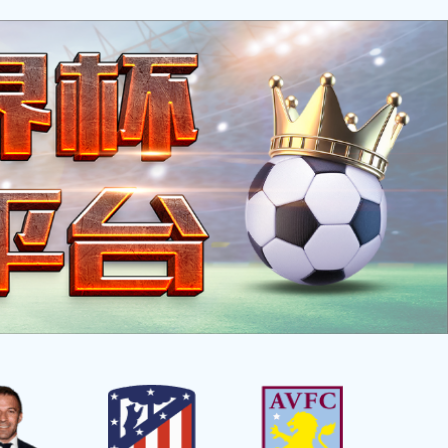
App
公司
体育
注册入口
简介
快讯
协议》（以下简称“本协议”）。