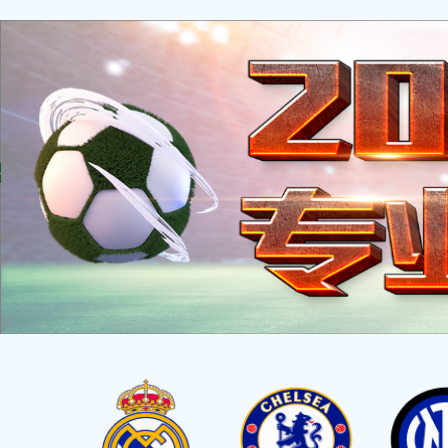
一、协议的接受
在您访问或使用本平台（以下简称
一旦您注册、登录、访问或使用
二、账户注册与使用
1. 用户在注册时应提供真实、