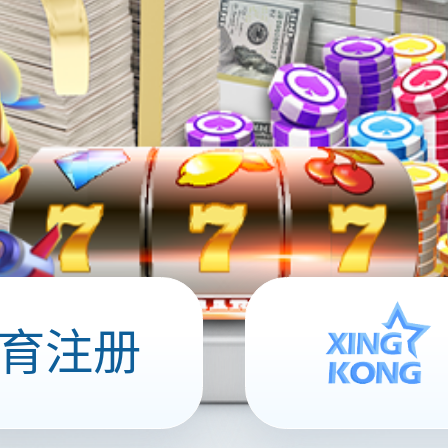
。如有争议，双方应协商解决，协商不成的，应提交至平台所在地人
，可通过邮箱与我们联系：
om
历史版本更新 · 滑动查看详情
向右滑动，快速浏览乐鱼体育 App各版本内容变更
v6.2.0