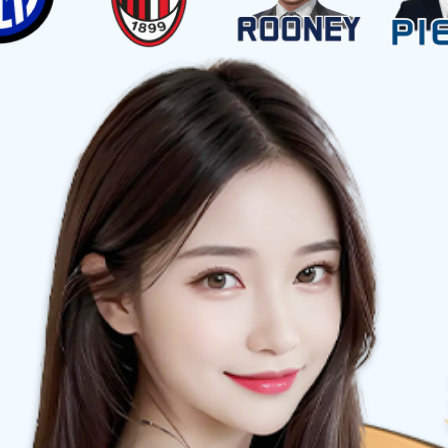
户，不得冒用他人身份注册或使用账户。
操作承担全部法律责任，包括但不限于信息发布、数据浏览、评论等。
数据服务、赛事预告、资讯分发、用户互动等功能，具体服务内容将
行为：
安全
权、名誉权、知识产权等
或广告行为
虫、数据镜像等行为