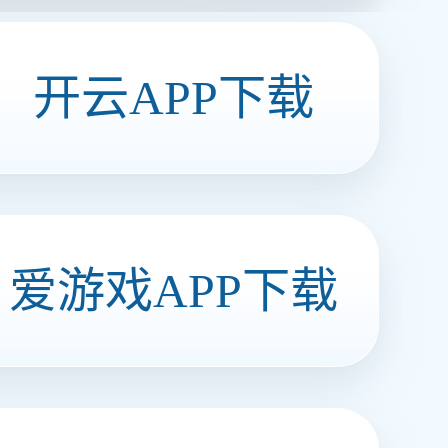
发布于 2025年6月
发布于 2
赔率刷新逻辑优化，数据更新更平稳。
首页全
关键词搜索支持赛事简称与模糊匹配。
新增赛
修复部分安卓设备加载图标错位问题。
支持数
兼容弱网状态，提升页面响应速度。
账户系
推荐平台
开云手机官方版在线入口
开云「中国」电子下载
米兰体育在线登录入口